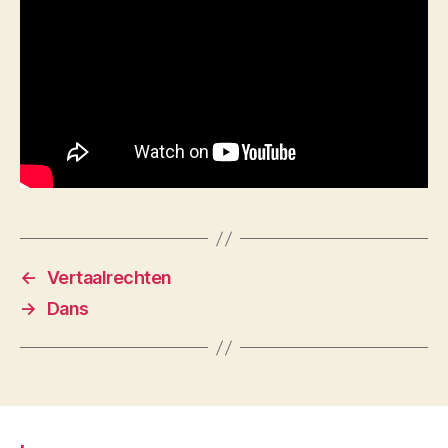
←
Vertaalrechten
→
Dans