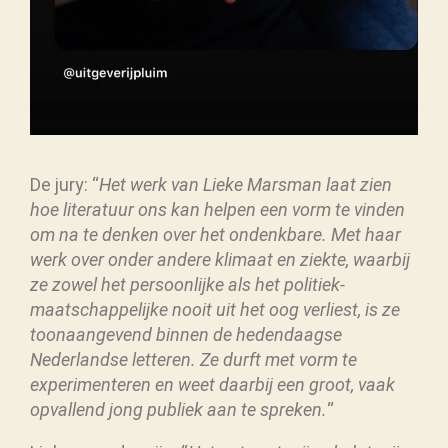
De jury: “
Het werk van Lieke Marsman laat zien
hoe literatuur ons kan helpen een vorm te vinden
om na te denken over het ondenkbare. Met haar
werk over onder andere klimaat en ziekte, waarbij
ze zowel het persoonlijke als het politiek-
maatschappelijke nooit uit het oog verliest, is ze
toonaangevend binnen de hedendaagse
Nederlandse letteren. Ze durft met vorm te
experimenteren en weet daarbij een groot, vaak
opvallend jong publiek aan te spreken.
“